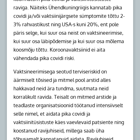
raviga. Näiteks Ühendkuningriigis kannatab pika
covidi ja/või vaktsiinijärgsete sümptomite tõttu 2-
3% rahvastikust ning USA-s kuni 20%, ent pole
päris selge, kui suur osa neist on vaktsineerimise,
kui suur osa läbipõdemise ja kui suur osa mõlema
koosmõju tõttu. Koroonavaktsiinid ei aita
vähendada pika covidi riski.
Vaktsineerimisega seotud terviseriskid on
äärmiselt tõsised ja mitmel pool arstid alles
hakkavad neid ära tundma, suutmata neid
korralikult ravida. Teisalt on mitmed arstide ja
teadlaste organisatsioonid töötanud intensiivselt
selle nimel, et aidata pika covidi ja
vaktsiinitüsistuste käes vaevlevaid patsiente ning
koostanud ravijuhiseid, millega saab üha
tõhusamalt kannatanuid aidata. Ravijuhiseid