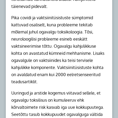
täienevad pidevalt.
Pika covidi ja vaktsiinitüsistuste sümptomid
kattuvad osaliselt, kuna probleeme tekitab
mõlemal juhul ogavalgu toksikoloogia. Tõsi,
neuroloogilisi probleeme esineb eeskätt
vaktsineerimise tõttu. Ogavalgu kahjulikkuse
kohta on avastatud kümneid mehhanisme. Lisaks
ogavalgule on vaktsiinides ka teisi tervisele
kahjulikke komponente. Vaktsiinitüsistuste kohta
on avaldatud enam kui 2000 eelretsenseeritud
teadusartiklit.
Uuringud ja arstide kogemus viitavad sellele, et
ogavalgu toksilisus on kumuleeruv ehk
kõrvaltoimete risk kasvab iga uue kokkupuutega.
Seetõttu tasub kokkupuudet ogavalguga vältida