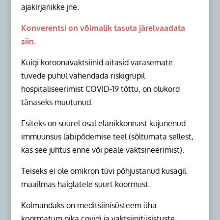
ajakirjanikke jne.
Konverentsi on võimalik tasuta järelvaadata
siin
.
Kuigi koroonavaktsiinid aitasid varasemate
tüvede puhul vähendada riskigrupil
hospitaliseerimist COVID-19 tõttu, on olukord
tänaseks muutunud.
Esiteks on suurel osal elanikkonnast kujunenud
immuunsus läbipõdemise teel (sõltumata sellest,
kas see juhtus enne või peale vaktsineerimist).
Teiseks ei ole omikron tüvi põhjustanud kusagil
maailmas haiglatele suurt koormust.
Kolmandaks on meditsiinisüsteem üha
koormatum pika covidi ja vaktsiinitüsistuste