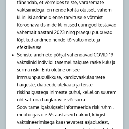
tähendab, et võrreldes teiste, varasemate
vaktsiinidega, on nende kohta oluliselt vähem
kliinilisi andmeid enne tarvitusele võtmist.
Koroonavaktsiinide kliinilised uuringud kestavad
vähemalt aastani 2023 ning praegu puuduvad
lõplikud andmed nende kõrvaltoimete ja
efektiivsuse
Seniste andmete põhjal vähendavad COVID-19
vaktsiinid indiviidi tasemel haiguse raske kulu ja
surma riski. Eriti oluline on see
immuunpuudulikkuse, kardiovaskulaarsete
haiguste, diabeedi, ülekaalu ja teiste
riskihaigustega inimeste puhul, kellel on suurem
oht sattuda haiglaravile või surra.
Soovitame igakülgselt informeerida riskirühmi,
muuhulgas üle 65-aastaseid eakaid, kõigist
vaktsineerimisega kaasnevatest asjaoludest,