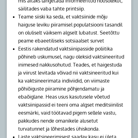
mis aitaks langetada informeeritud nõusolekut,
säilitades vaba tahte printsiip.
Teame siiski ka seda, et vaktsiinide mõju
haiguse leviku piiramisel populatsiooni tasandil
on oluliselt väiksem algselt lubatust. Seetõttu
peame ebaeetiliseks sotsiaalset survet
Eestis rakendatud vaktsiinipasside poliitika
põhineb uskumusel, nagu oleksid vaktsineeritud
inimesed nakkusohutud. Teades, et haigestuda
ja viirust levitada võivad nii vaktsineeritud kui
ka vaktsineerimata indiviidid, on viimaste
põhiõiguste piiramine põhjendamatu ja
ebaõiglane. Heas usus kasutusele võetud
vaktsiinipassid ei teeni oma algset meditsiinilist
eesmärki, vaid töötavad pigem sellele vastu,
pakkudes nende omanikele alusetut
turvatunnet ja lõhestades ühiskonda.
Laste vaktsineerimisest saadav kasu ei ületa