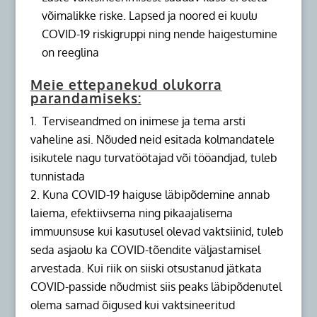
võimalikke riske. Lapsed ja noored ei kuulu
COVID-19 riskigruppi ning nende haigestumine
on reeglina
Meie ettepanekud olukorra
parandamiseks:
Terviseandmed on inimese ja tema arsti
vaheline asi. Nõuded neid esitada kolmandatele
isikutele nagu turvatöötajad või tööandjad, tuleb
tunnistada
Kuna COVID-19 haiguse läbipõdemine annab
laiema, efektiivsema ning pikaajalisema
immuunsuse kui kasutusel olevad vaktsiinid, tuleb
seda asjaolu ka COVID-tõendite väljastamisel
arvestada. Kui riik on siiski otsustanud jätkata
COVID-passide nõudmist siis peaks läbipõdenutel
olema samad õigused kui vaktsineeritud