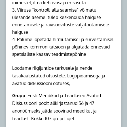
inimestel, ilma kehtivusaja erisuseta.
Viiruse “kontrolli alla saamise” võimatu
ülesande asemel tuleb keskenduda haiguse
ennetamisele ja ravisoovituste väljatöötamisele
haiguse
Palume lõpetada hirmutamisel ja survestamisel
põhinev kommunikatsioon ja algatada erinevaid
spetsialiste kaasav teadmistepõhine
Loodame riigijuhtide tarkusele ja nende
tasakaalustatud otsustele. Lugupidamisega ja
avatud diskussiooni ootuses,
Grupp:
Eesti Meedikud ja Teadlased Avatud
Diskussiooni poolt a
llkirjastanud 56 ja 47
anonüümseks jääda soovinud meedikut ja
teadlast. Kokku 103 grupi liiget.